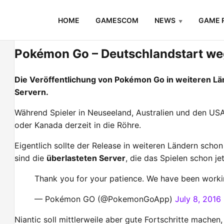
Skip
HOME
GAMESCOM
NEWS
GAME 
to
content
Pokémon Go – Deutschlandstart we
Die Veröffentlichung von Pokémon Go in weiteren Län
Servern.
Während Spieler in Neuseeland, Australien und den USA
oder Kanada derzeit in die Röhre.
Eigentlich sollte der Release in weiteren Ländern scho
sind die
überlasteten Server
, die das Spielen schon j
Thank you for your patience. We have been working
— Pokémon GO (@PokemonGoApp)
July 8, 2016
Niantic soll mittlerweile aber gute Fortschritte mach