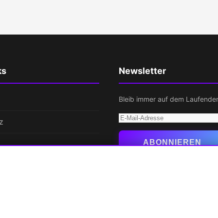
ks
Newsletter
Bleib immer auf dem Laufende
E-
z
Mail-
Adresse
ABONNIEREN
ABL