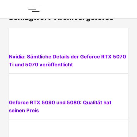
Skip
to
Schlagwort-Archive: geforce
content
Nvidia: Sämtliche Details der Geforce RTX 5070
Ti und 5070 veröffentlicht
Geforce RTX 5090 und 5080: Qualität hat
seinen Preis