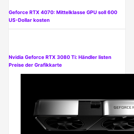
Geforce RTX 4070: Mittelklasse GPU soll 600
US-Dollar kosten
Nvidia Geforce RTX 3080 Ti: Händler listen
Preise der Grafikkarte