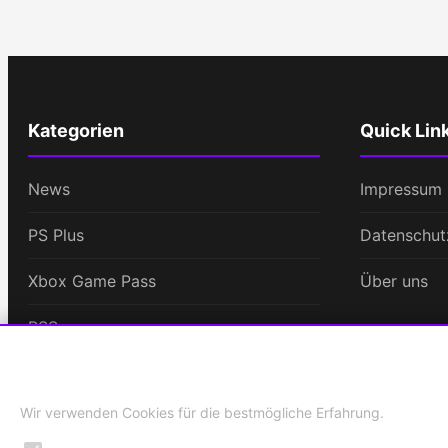
Kategorien
Quick Lin
News
Impressum
PS Plus
Datenschut
Xbox Game Pass
Über uns
RSS
Cookie-Einstellungen
Games-Career
Wir verwenden Cookies für die bestmögliche Erfahrung.