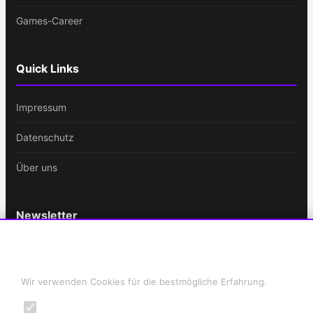
Games-Career
Quick Links
Impressum
Datenschutz
Über uns
Newsletter
Bleib immer auf dem Laufenden!
Cookie-Einstellungen
E-
Wir verwenden Cookies für die bestmögliche Erfahrung.
Mail-
Notwendig
Adresse