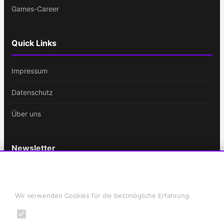
Games-Career
Quick Links
Impressum
Datenschutz
Über uns
Newsletter
Bleib immer auf dem Laufenden!
Cookie-Einstellungen
E-
Wir verwenden Cookies für die bestmögliche Erfahrung.
Mail-
Notwendig
Adresse
ABONNIEREN