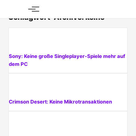
Skip
to
Schlagwort-Archive: keine
content
Sony: Keine große Singleplayer-Spiele mehr auf
dem PC
Crimson Desert: Keine Mikrotransaktionen