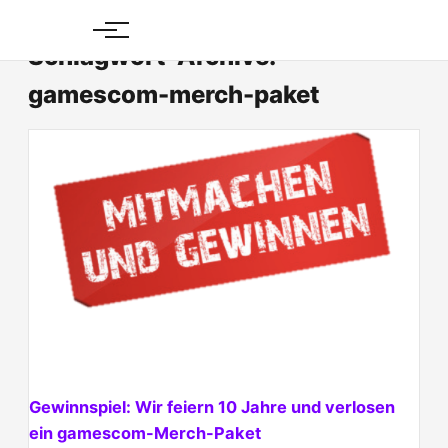
Skip
to
Schlagwort-Archive:
content
gamescom-merch-paket
Gewinnspiel: Wir feiern 10 Jahre und verlosen
ein gamescom-Merch-Paket