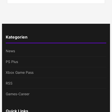
Kategorien
News
PS Plus
Xbox Game Pass
RSS
Games-Career
Quick Links