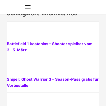
Skip
to
Schlagwort-Archive: free
content
Battlefield 1 kostenlos – Shooter spielbar vom
3.-5. März
Sniper: Ghost Warrior 3 – Season-Pass gratis für
Vorbesteller