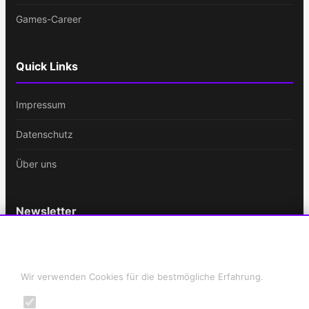
Games-Career
Quick Links
Impressum
Datenschutz
Über uns
Newsletter
Bleib immer auf dem Laufenden!
Cookie-Einstellungen
E-
Wir verwenden Cookies für die bestmögliche Erfahrung.
Mail-
Notwendig
Adresse