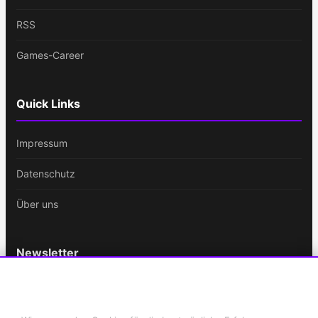
RSS
Games-Career
Quick Links
Impressum
Datenschutz
Über uns
Newsletter
Bleib immer auf dem Laufenden!
Cookie-Einstellungen