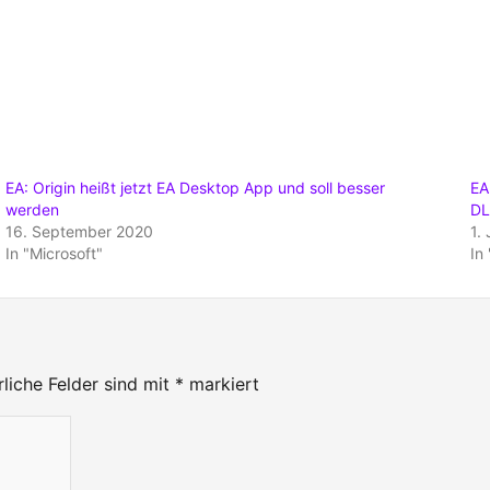
EA: Origin heißt jetzt EA Desktop App und soll besser
EA
werden
DL
16. September 2020
1.
In "Microsoft"
In
rliche Felder sind mit
*
markiert