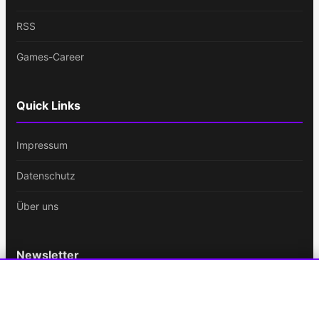
RSS
Games-Career
Quick Links
Impressum
Datenschutz
Über uns
Newsletter
Bleib immer auf dem Laufenden!
Cookie-Einstellungen