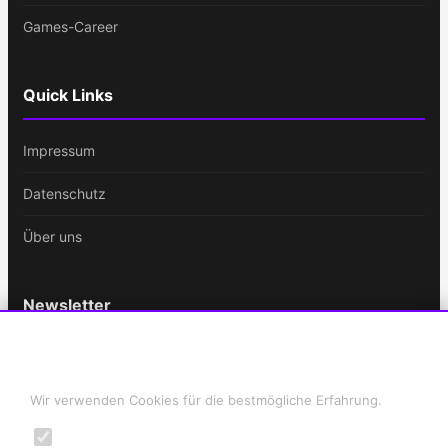
Games-Career
Quick Links
Impressum
Datenschutz
Über uns
Newsletter
Bleib immer auf dem Laufenden!
Cookie-Einstellungen
E-
Wir verwenden Cookies für die bestmögliche Erfahrung.
Mail-
Notwendig
Adresse