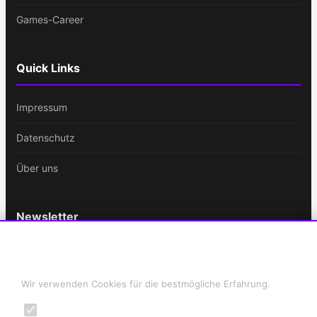
Games-Career
Quick Links
Impressum
Datenschutz
Über uns
Newsletter
Bleib immer auf dem Laufenden!
Cookie-Einstellungen
E-
Wir verwenden Cookies für die bestmögliche Erfahrung.
Mail-
Notwendig
Adresse