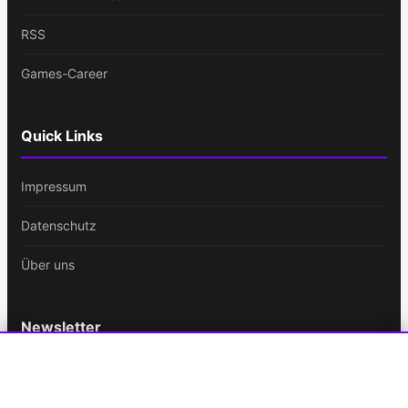
RSS
Games-Career
Quick Links
Impressum
Datenschutz
Über uns
Newsletter
Bleib immer auf dem Laufenden!
Cookie-Einstellungen