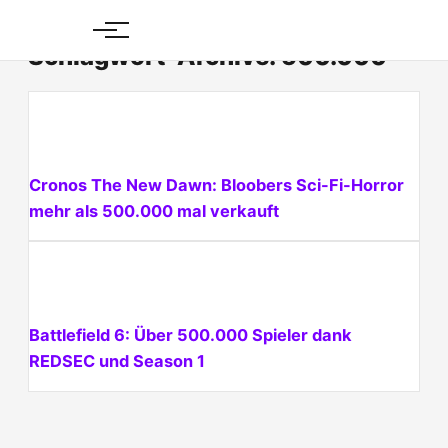
Skip
to
Schlagwort-Archive: 500.000
content
Cronos The New Dawn: Bloobers Sci-Fi-Horror
mehr als 500.000 mal verkauft
Battlefield 6: Über 500.000 Spieler dank
REDSEC und Season 1