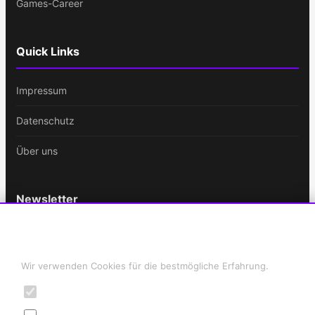
Games-Career
Quick Links
Impressum
Datenschutz
Über uns
Newsletter
Bleib immer auf dem Laufenden!
Cookie-Einstellungen
E-
Wir verwenden Cookies für die bestmögliche Erfahrung.
Mail-
Notwendig
Adresse
ABONNIEREN