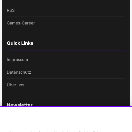
RSS
Games-Career
Quick Links
Impressum
Datenschutz
Über uns
Newsletter
Bleib immer auf dem Laufenden!
Cookie-Einstellungen