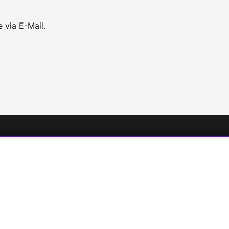
 via E-Mail.
ks
Newsletter
Bleib immer auf dem Laufende
ABL
E-
z
Mail-
Adresse
ABONNIEREN