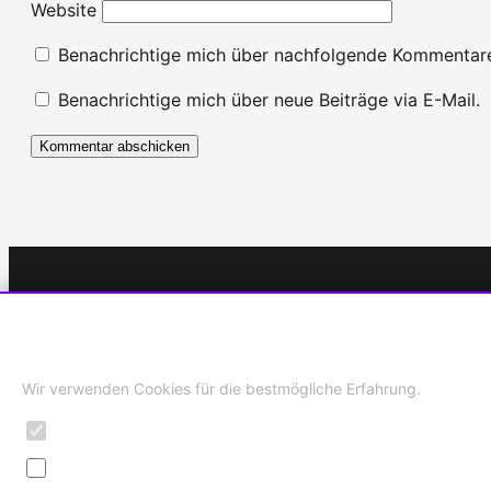
Website
Benachrichtige mich über nachfolgende Kommentare
Benachrichtige mich über neue Beiträge via E-Mail.
Kategorien
Quick Lin
Cookie-Einstellungen
Wir verwenden Cookies für die bestmögliche Erfahrung.
News
Impressum
Notwendig
PS Plus
Datenschut
Statistiken