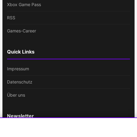
Xbox Game Pass
RSS
Games-Career
Quick Links
Impressum
Datenschutz
Über uns
Newsletter
Bleib immer auf dem Laufenden!
Cookie-Einstellungen