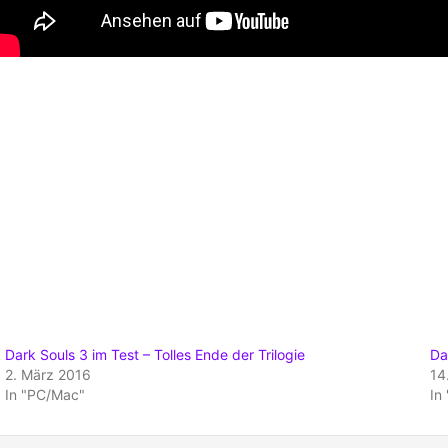
Dark Souls 3 im Test – Tolles Ende der Trilogie
Da
2. März 2016
14
In "PC/Mac"
In